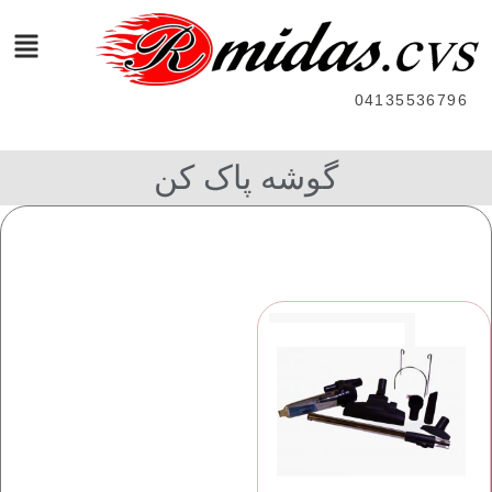
04135536796
گوشه پاک کن