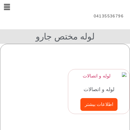
04135536796
لوله مختص جارو
لوله و اتصالات
اطلاعات بیشتر