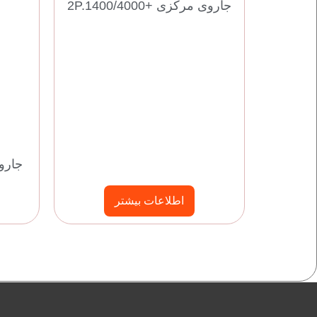
جاروی مرکزی +2P.1400/4000
جاروی م
اطلاعات بیشتر