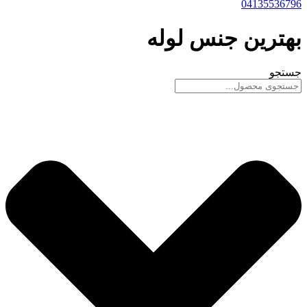
04135536796
بهترین جنس لوله
جستجو