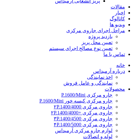
پریز انشعابی آرمیداس
مقالات
اخبار
کاتالوگ
ویدیو ها
مراحل اجرای جاروی مرکزی
بازدید پروژه
تعیین محل پریز
تعیین نوع مصالح اجرای سیستم
تماس با ما
خانه
درباره آرمیداس
اخذ نمایندگی
نمایندگی و عامل فروش
محصولات
جارو مرکزی P.1600/Mini
جارو مرکزی کیسه خور P.1600/Mini
جاروی مرکزی ۲P.1400/4000
جاروی مرکزی +۲P.1400/4000
جاروی مرکزی ۳P.1400/4500
جاروی مرکزی ۴P.1400/5000
لوازم جارو مرکزی آرمیداس
لوله و اتصالات