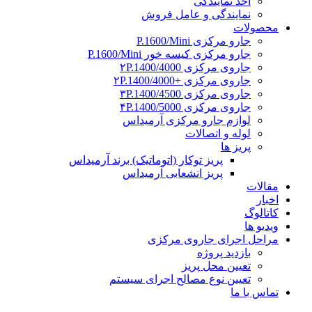
اخذ نمایندگی
نمایندگی و عامل فروش
محصولات
جارو مرکزی P.1600/Mini
جارو مرکزی کیسه خور P.1600/Mini
جاروی مرکزی ۲P.1400/4000
جاروی مرکزی +۲P.1400/4000
جاروی مرکزی ۳P.1400/4500
جاروی مرکزی ۴P.1400/5000
لوازم جارو مرکزی آرمیداس
لوله و اتصالات
پریز ها
پریز توکار (اتوماتیک) برند آرمیداس
پریز انشعابی آرمیداس
مقالات
اخبار
کاتالوگ
ویدیو ها
مراحل اجرای جاروی مرکزی
بازدید پروژه
تعیین محل پریز
تعیین نوع مصالح اجرای سیستم
تماس با ما