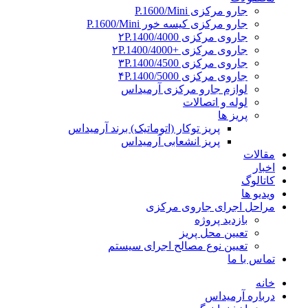
جارو مرکزی P.1600/Mini
جارو مرکزی کیسه خور P.1600/Mini
جاروی مرکزی ۲P.1400/4000
جاروی مرکزی +۲P.1400/4000
جاروی مرکزی ۳P.1400/4500
جاروی مرکزی ۴P.1400/5000
لوازم جارو مرکزی آرمیداس
لوله و اتصالات
پریز ها
پریز توکار (اتوماتیک) برند آرمیداس
پریز انشعابی آرمیداس
مقالات
اخبار
کاتالوگ
ویدیو ها
مراحل اجرای جاروی مرکزی
بازدید پروژه
تعیین محل پریز
تعیین نوع مصالح اجرای سیستم
تماس با ما
خانه
درباره آرمیداس