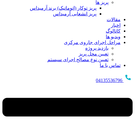
پریز ها
پریز توکار (اتوماتیک) برند آرمیداس
پریز انشعابی آرمیداس
مقالات
اخبار
کاتالوگ
ویدیو ها
مراحل اجرای جاروی مرکزی
بازدید پروژه
تعیین محل پریز
تعیین نوع مصالح اجرای سیستم
تماس با ما
04135536796